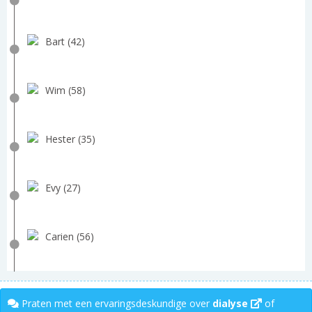
Bart (42)
Wim (58)
Hester (35)
Evy (27)
Carien (56)
Praten met een ervaringsdeskundige over
dialyse
of