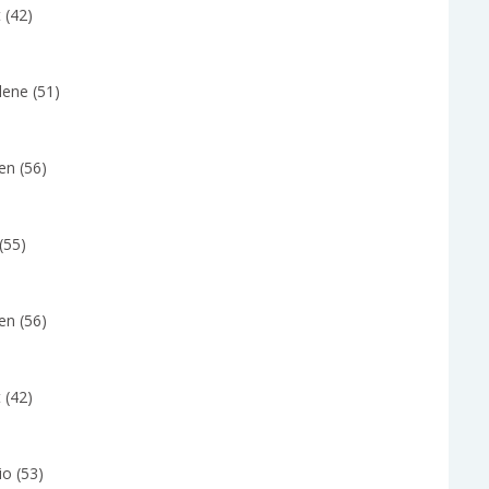
 (42)
lene (51)
en (56)
(55)
en (56)
 (42)
io (53)