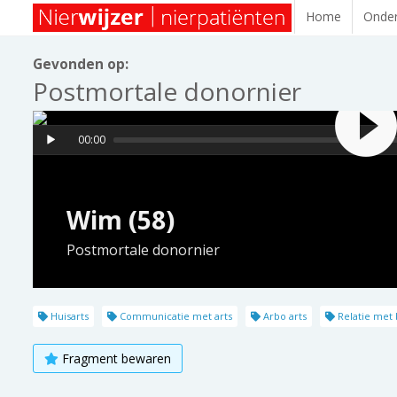
Home
Onder
Gevonden op:
Postmortale donornier
00:00
Wim (58)
Postmortale donornier
Huisarts
Communicatie met arts
Arbo arts
Relatie met
Fragment bewaren