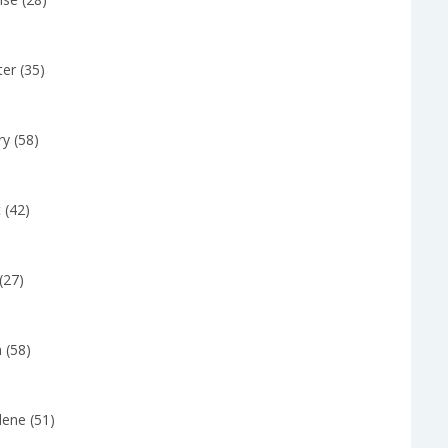
er (35)
y (58)
 (42)
(27)
 (58)
lene (51)