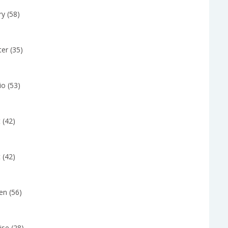
y (58)
er (35)
io (53)
 (42)
 (42)
en (56)
ise (28)