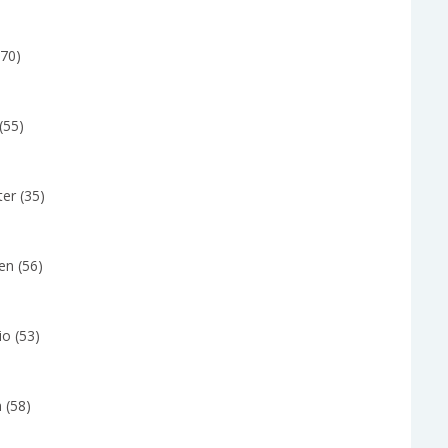
(70)
(55)
er (35)
en (56)
io (53)
 (58)