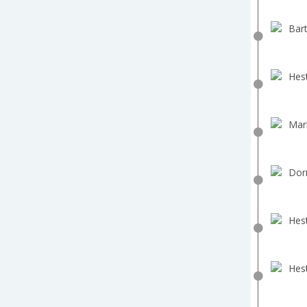
Bart
Hest
Mar
Dorr
Hest
Hest