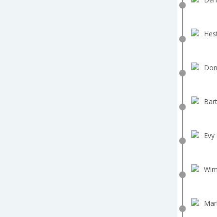
Hest
Dorr
Bart
Evy 
Wim
Mar