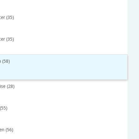
er (35)
er (35)
 (58)
ise (28)
(55)
en (56)