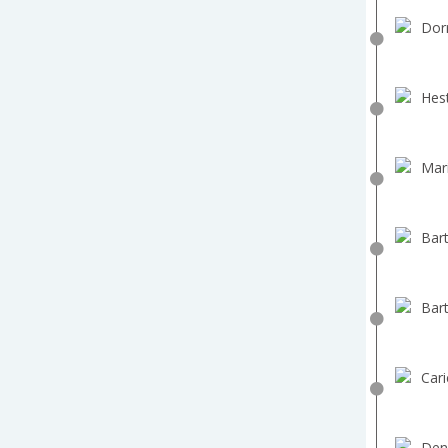
Dorr
Hest
Mar
Bart
Bart
Cari
Den