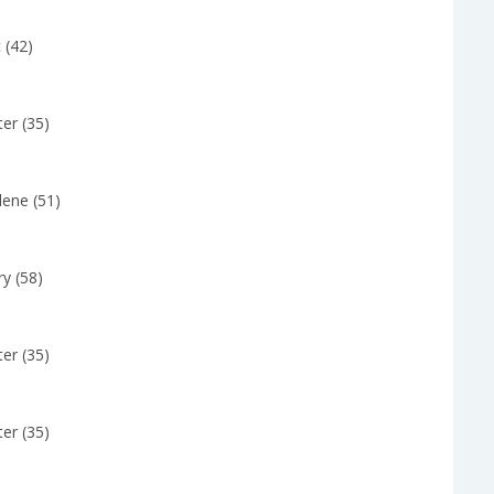
 (42)
er (35)
lene (51)
y (58)
er (35)
er (35)