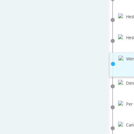
Hest
Hest
Wim
Den
Per 
Cari