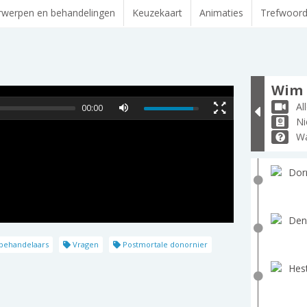
werpen en behandelingen
Keuzekaart
Animaties
Trefwoor
Wim 
Al
00:00
Ni
Wa
Dorr
Den
 behandelaars
Vragen
Postmortale donornier
Hest