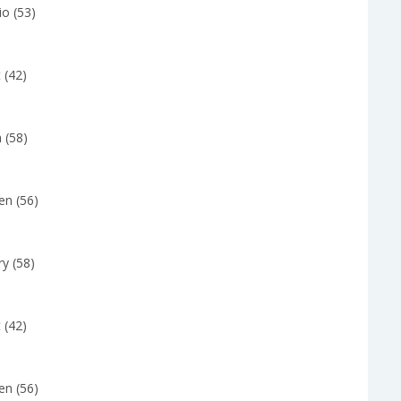
io (53)
 (42)
 (58)
en (56)
y (58)
 (42)
en (56)