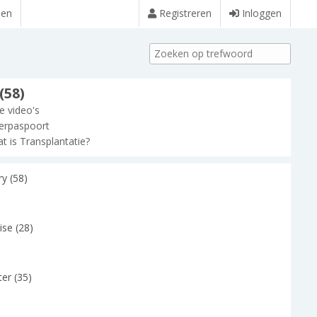
den
Registreren
Inloggen
(58)
le video's
erpaspoort
t is Transplantatie?
y (58)
ise (28)
er (35)