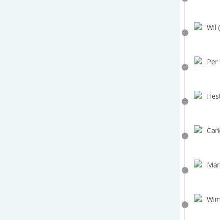
Wil 
Per 
Hest
Cari
Mar
Wim