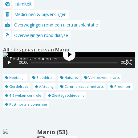
Intimiteit
Medicijnen & bijwerkingen
Overwegingen rond een niertransplantatie
Overwegingen rond dialyse
Mario (53)
Alle fragmenten van Mario
Postmortale donornier
00:00
00:00
Hoofdpijn
Bloeddruk
Huisarts
Vertrouwen in arts
Gordelroos
Afstoting
Communicatie met arts
Prednison
4-6 weken controle
Ziektegeschiedenis
Postmortale donornier
Mario (53)