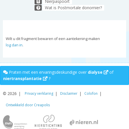
Nierpaspoort
Wat is Postmortale donornier?
Wilt u dit fragment bewaren of een aantekening maken
log dan in
.
Praten met een ervaringsdeskundige over
dialyse
of
niertransplantatie
?
© 2026
Privacy verklaring
Disclaimer
Colofon
Ontwikkeld door Creapolis