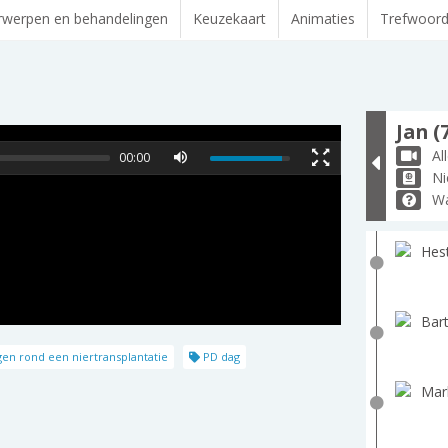
werpen en behandelingen
Keuzekaart
Animaties
Trefwoor
Jan (
Al
00:00
Ni
Wa
Hest
Bart
n rond een niertransplantatie
PD dag
Mar