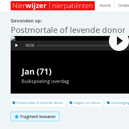
Home
Onder
Gevonden op:
Postmortale of levende donor
00:00
Jan (71)
Buikspoeling overdag
Postmortale of levende donor
Vragen om donor
Overweginge
Fragment bewaren