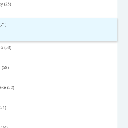
y (25)
(71)
io (53)
 (58)
eke (52)
(51)
 (74)