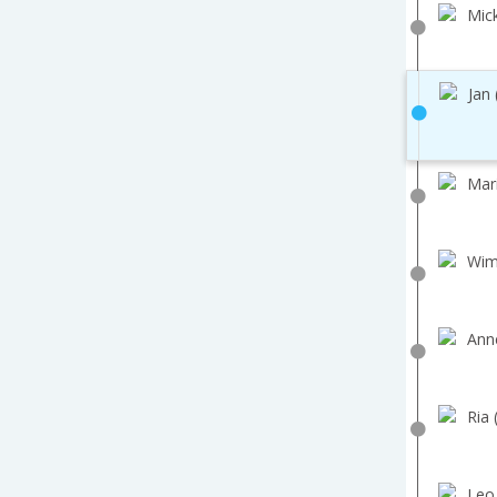
Mick
Jan 
Mar
Wim
Ann
Ria 
Leo