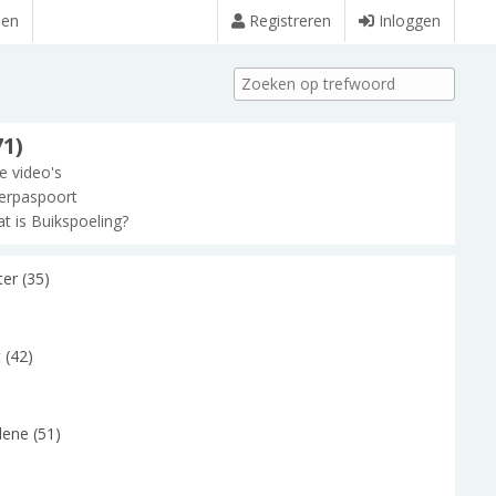
den
Registreren
Inloggen
71)
le video's
erpaspoort
t is Buikspoeling?
er (35)
 (42)
lene (51)