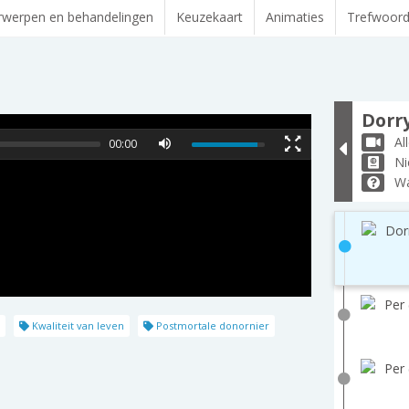
werpen en behandelingen
Keuzekaart
Animaties
Trefwoor
Dorry
Al
00:00
Ni
Wa
Dor
Per 
Kwaliteit van leven
Postmortale donornier
Per 