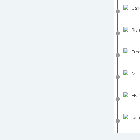
Cari
Ria 
Fred
Mick
Els 
Jan 