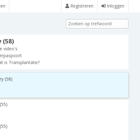
den
Registreren
Inloggen
 (58)
le video's
erpaspoort
t is Transplantatie?
ry (58)
(55)
(55)