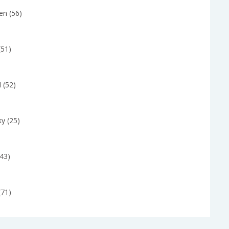
en (56)
(51)
 (52)
y (25)
(43)
(71)