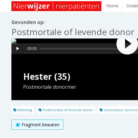
Home
Onder
Gevonden op:
Postmortale of levende donor
00:00
Hester (35)
Postmortale donornier
Afstoting
Postmortale of levende donor
Levensduur donorni
Fragment bewaren