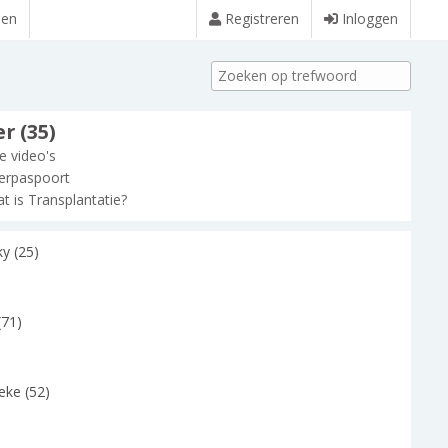
den
Registreren
Inloggen
r (35)
le video's
erpaspoort
t is Transplantatie?
y (25)
(71)
eke (52)