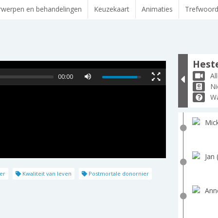
werpen en behandelingen
Keuzekaart
Animaties
Trefwoor
Heste
Al
00:00
Ni
Wa
Mick
Jan 
er
Kwaliteit van leven
Postmortale donornier
Ann