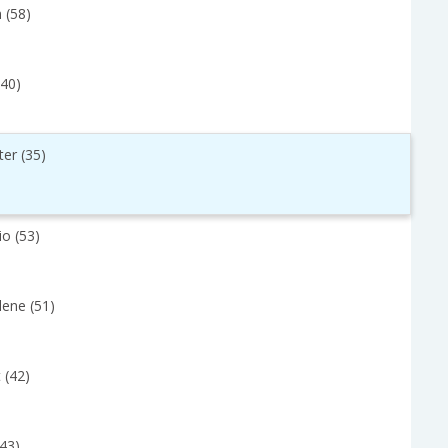
 (58)
(40)
ter (35)
io (53)
lene (51)
 (42)
(43)