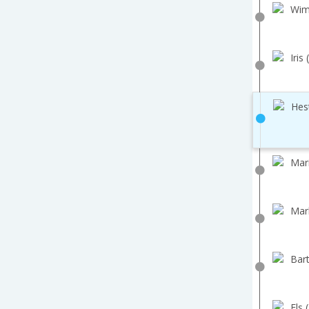
Wim
Iris 
Hes
Mar
Mar
Bart
Els 