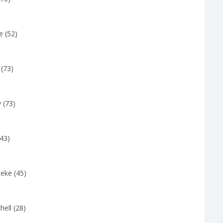
e (52)
 (73)
 (73)
(43)
eke (45)
hell (28)