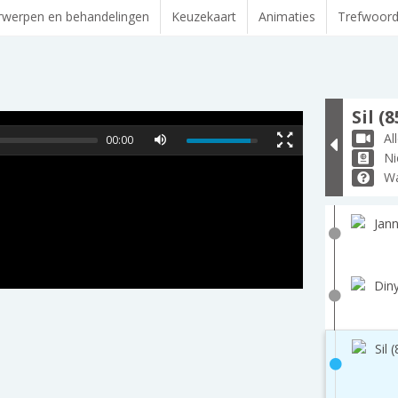
werpen en behandelingen
Keuzekaart
Animaties
Trefwoor
Sil (8
Al
00:00
Ni
Wa
Jann
Diny
Sil 