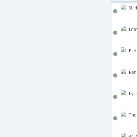
Shir
Emm
Piet
Ren
Lys
Tho
Wil 