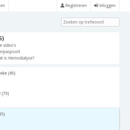
den
Registreren
Inloggen
5)
le video's
erpaspoort
t is Hemodialyse?
eke (45)
 (73)
(85)