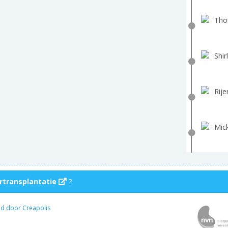
Tho
Shir
Rije
Mick
rtransplantatie
?
ld door Creapolis