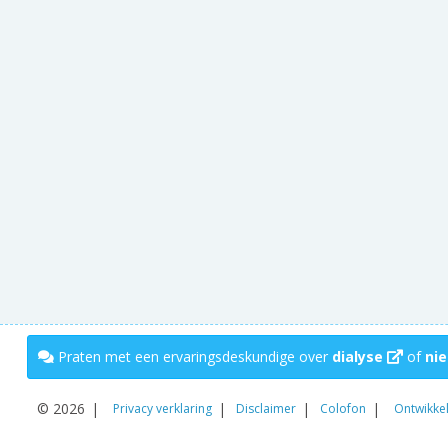
Praten met een ervaringsdeskundige over
dialyse
of
nie
© 2026
Privacy verklaring
Disclaimer
Colofon
Ontwikke