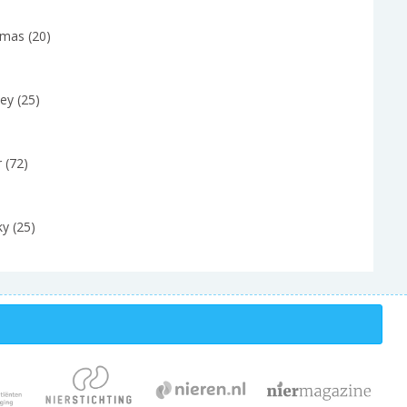
mas (20)
ley (25)
r (72)
y (25)