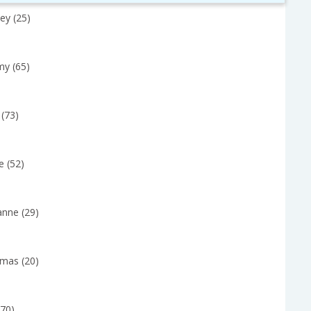
ley (25)
y (65)
 (73)
e (52)
anne (29)
mas (20)
(70)