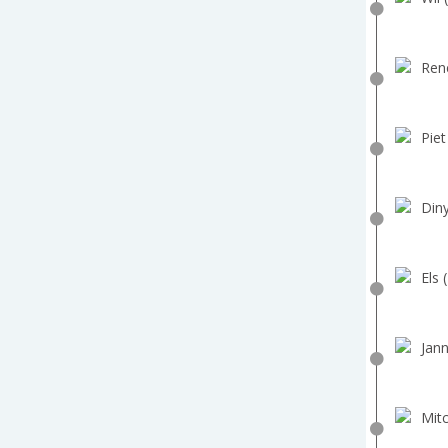
Ren
Piet
Diny
Els 
Jann
Mitc