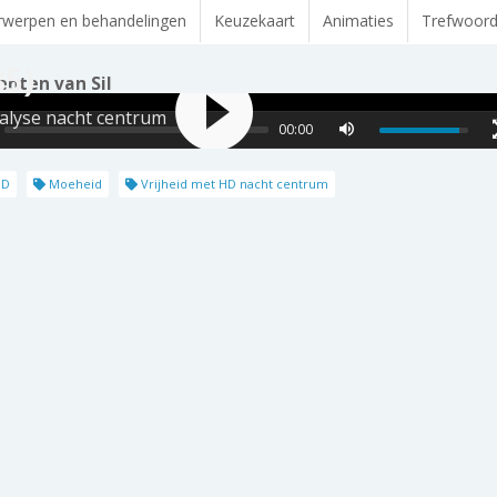
werpen en behandelingen
Keuzekaart
Animaties
Trefwoor
85)
enten van Sil
lyse nacht centrum
00:00
HD
Moeheid
Vrijheid met HD nacht centrum