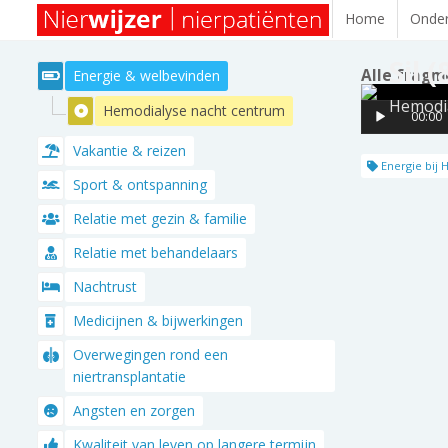
Home
Onder
Sil (
Alle fragm
Energie & welbevinden
Hemodia
Hemodialyse nacht centrum
00:00
Vakantie & reizen
Energie bij 
Sport & ontspanning
Relatie met gezin & familie
Relatie met behandelaars
Nachtrust
Medicijnen & bijwerkingen
Overwegingen rond een
niertransplantatie
Angsten en zorgen
Kwaliteit van leven op langere termijn