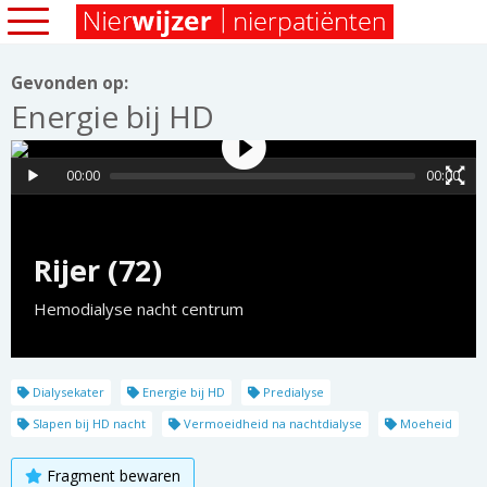
Gevonden op:
Energie bij HD
00:00
00:00
Rijer (72)
Hemodialyse nacht centrum
Dialysekater
Energie bij HD
Predialyse
Slapen bij HD nacht
Vermoeidheid na nachtdialyse
Moeheid
Fragment bewaren