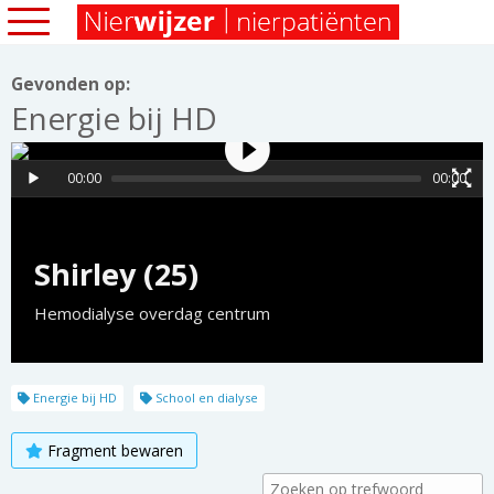
Gevonden op:
Energie bij HD
00:00
00:00
Shirley (25)
Hemodialyse overdag centrum
Energie bij HD
School en dialyse
Fragment bewaren