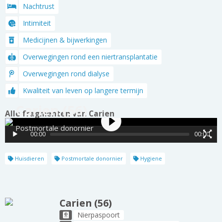
Nachtrust
Intimiteit
Medicijnen & bijwerkingen
Overwegingen rond een niertransplantatie
Overwegingen rond dialyse
Kwaliteit van leven op langere termijn
Carien (56)
Alle fragmenten van Carien
Postmortale donornier
00:00
00:00
Huisdieren
Postmortale donornier
Hygiene
Carien (56)
Nierpaspoort