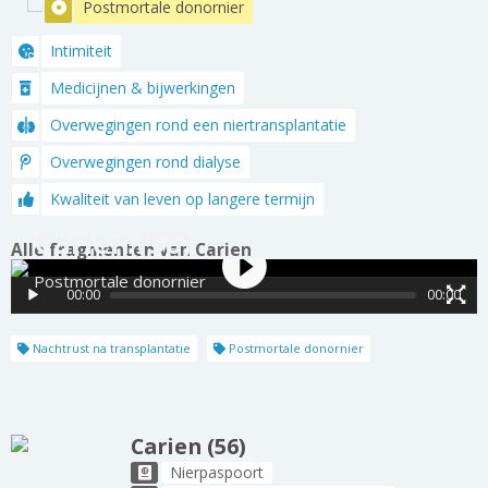
Postmortale donornier
Intimiteit
Medicijnen & bijwerkingen
Overwegingen rond een niertransplantatie
Overwegingen rond dialyse
Kwaliteit van leven op langere termijn
Carien (56)
Alle fragmenten van Carien
Postmortale donornier
00:00
00:00
Nachtrust na transplantatie
Postmortale donornier
Carien (56)
Nierpaspoort