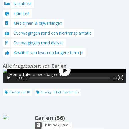
Nachtrust
Intimiteit
Medicijnen & bijwerkingen
Overwegingen rond een niertransplantatie
Overwegingen rond dialyse
Kwaliteit van leven op langere termijn
Carien (56)
Alle fragmenten van Carien
Hemodialyse overdag centrum
00:00
00:00
Privacy en HD
Privacy in het ziekenhuis
Carien (56)
Nierpaspoort