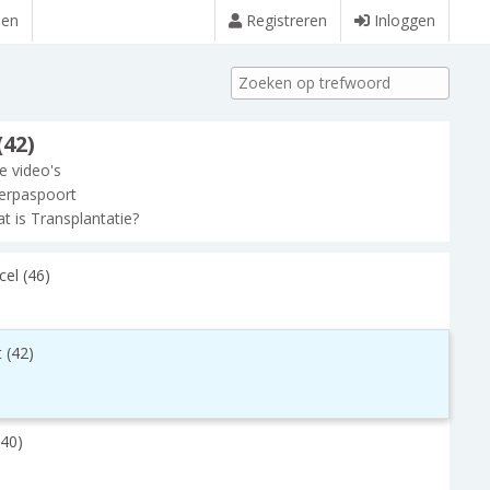
den
Registreren
Inloggen
(42)
le video's
erpaspoort
t is Transplantatie?
el (46)
 (42)
(40)