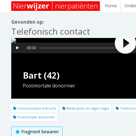
Home
Onder
Gevonden op:
Telefonisch contact
00:00
Bart (42)
Postmortale donornier
Communicatie met arts
Medicijnen en eigen regie
Telefonis
Postmortale donornier
Fragment bewaren