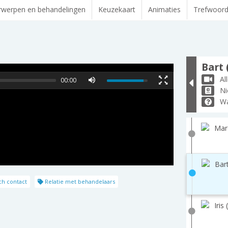
werpen en behandelingen
Keuzekaart
Animaties
Trefwoor
Bart 
Al
00:00
Ni
Wa
Marc
Bart
ch contact
Relatie met behandelaars
Iris 