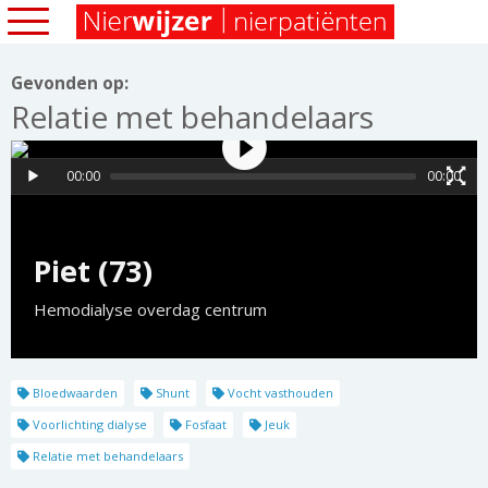
Gevonden op:
Relatie met behandelaars
00:00
00:00
Piet (73)
Hemodialyse overdag centrum
Bloedwaarden
Shunt
Vocht vasthouden
Voorlichting dialyse
Fosfaat
Jeuk
Relatie met behandelaars