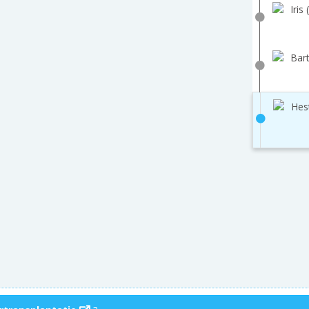
Iris 
Bart
Hes