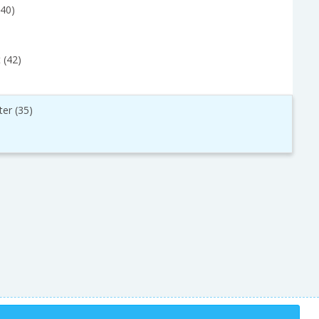
(40)
 (42)
ter (35)