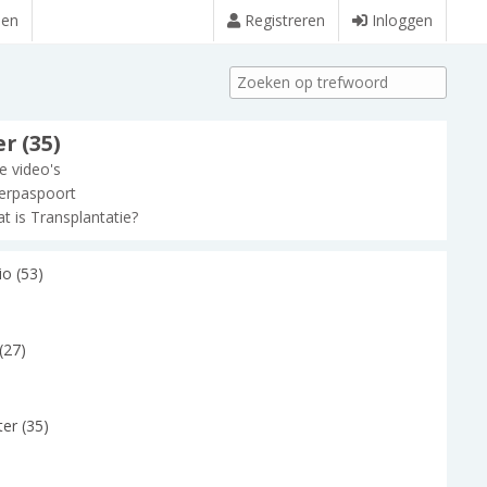
den
Registreren
Inloggen
r (35)
le video's
erpaspoort
t is Transplantatie?
io (53)
(27)
er (35)