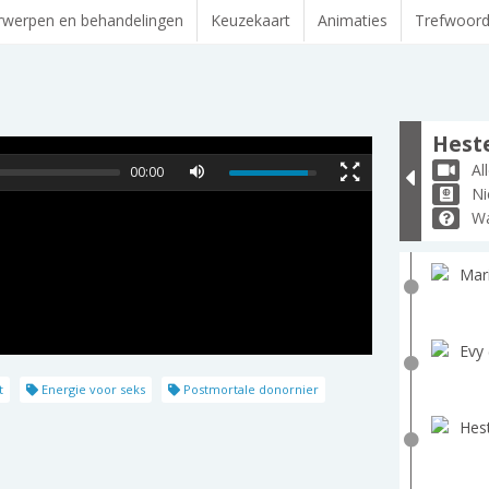
werpen en behandelingen
Keuzekaart
Animaties
Trefwoor
Heste
Al
00:00
Ni
Wa
Mar
Evy 
t
Energie voor seks
Postmortale donornier
Hest