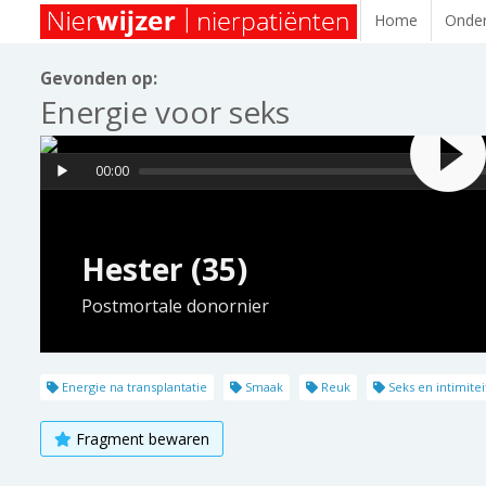
Home
Onder
Gevonden op:
Energie voor seks
00:00
Hester (35)
Postmortale donornier
Energie na transplantatie
Smaak
Reuk
Seks en intimitei
Fragment bewaren