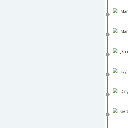
Mar
Mar
Jan 
Evy 
Diny
Gert