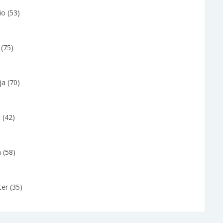
io (53)
y (75)
ja (70)
 (42)
 (58)
er (35)