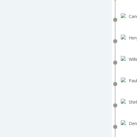
Cari
Hen
Will
Paul
Shir
Den