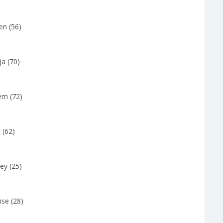
en (56)
ja (70)
em (72)
 (62)
ley (25)
ise (28)