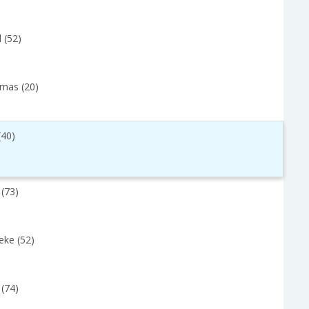
 (52)
mas (20)
 (40)
 (73)
eke (52)
 (74)