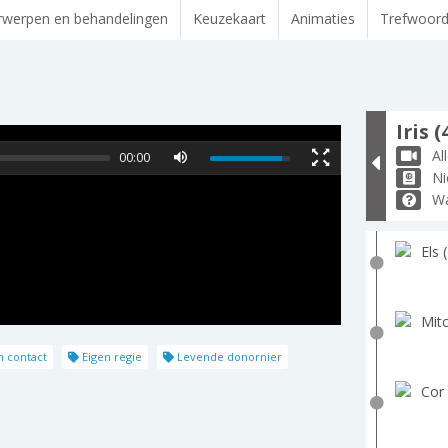
werpen en behandelingen
Keuzekaart
Animaties
Trefwoor
Iris (
Al
00:00
Ni
Wa
Els 
Mitc
h contact
Eigen regie
Levende donornier
Cor 