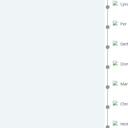
Lys
Per 
Gert
Dorr
Marc
Chri
Hest