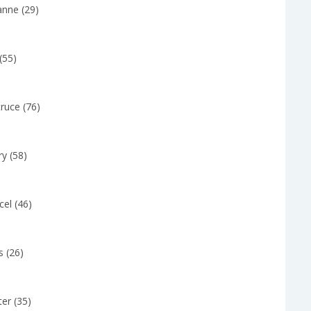
anne (29)
(55)
ruce (76)
y (58)
el (46)
s (26)
er (35)