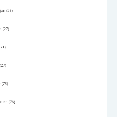
jon (59)
k (27)
(71)
(27)
 (73)
ruce (76)