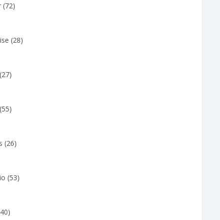
r (72)
ise (28)
(27)
(55)
s (26)
io (53)
(40)