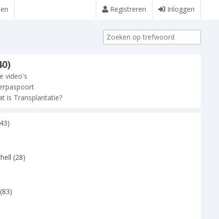
den
Registreren
Inloggen
40)
le video's
erpaspoort
t is Transplantatie?
(43)
hell (28)
(83)