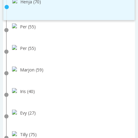
Henja (70)
Per (55)
Per (55)
Marjon (59)
Iris (40)
Evy (27)
Tilly (75)