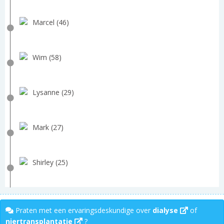
Marcel (46)
Wim (58)
Lysanne (29)
Mark (27)
Shirley (25)
Praten met een ervaringsdeskundige over
dialyse
of
niertransplantatie
?