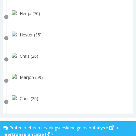
Henja (70)
Hester (35)
Chris (26)
Marjon (59)
Chris (26)
Praten met een ervaringsdeskundige over
dialyse
of
niertransplantatie
?