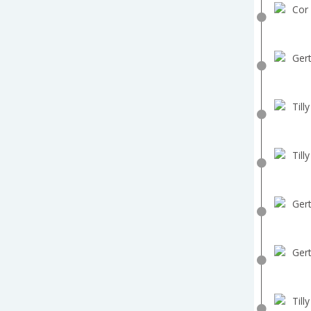
Cor 
Gert
Till
Till
Gert
Gert
Till