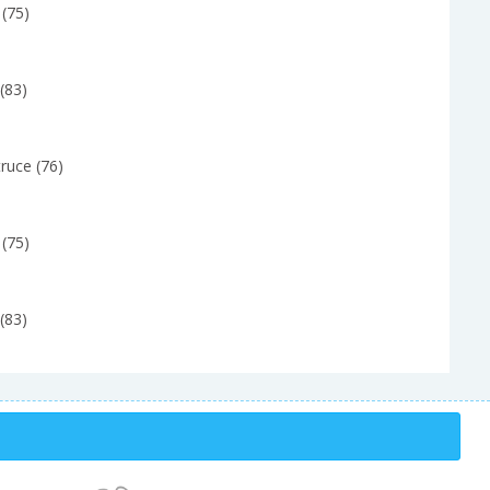
y (75)
(83)
ruce (76)
y (75)
(83)