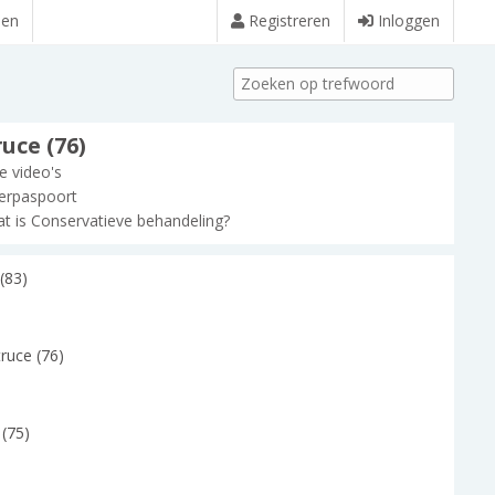
den
Registreren
Inloggen
uce (76)
le video's
erpaspoort
t is Conservatieve behandeling?
(83)
ruce (76)
y (75)