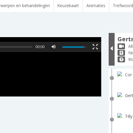
werpen en behandelingen
Keuzekaart
Animaties
Trefwoor
Gertr
Al
00:00
Ni
Wa
Cor 
Gert
Till