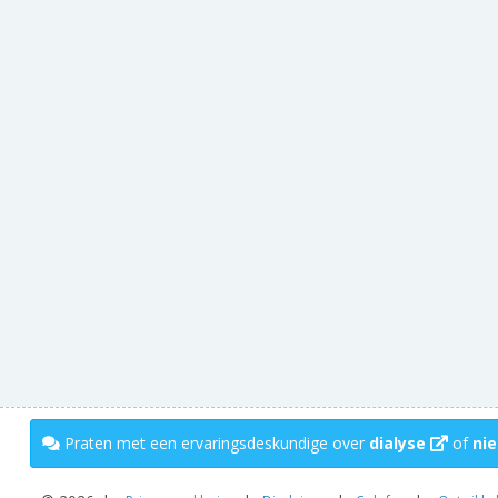
Praten met een ervaringsdeskundige over
dialyse
of
nie