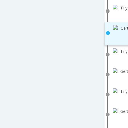
Till
Ger
Till
Gert
Till
Gert