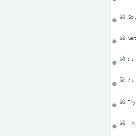
Gert
Gert
Cor 
Cor 
Till
Till