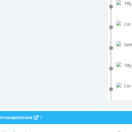
Till
Cor 
Gert
Till
Cor 
rtransplantatie
?