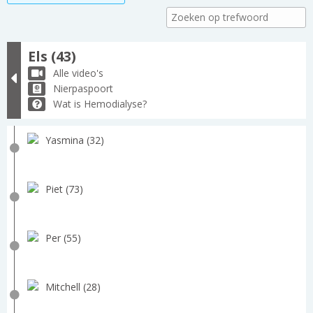
Els (43)
Alle video's
Nierpaspoort
Wat is Hemodialyse?
Yasmina (32)
Piet (73)
Per (55)
Mitchell (28)