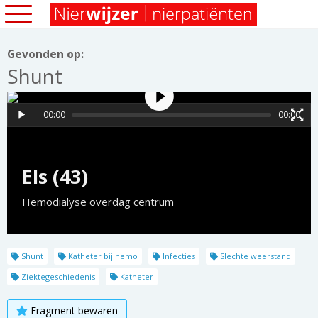
Gevonden op:
Shunt
00:00
00:00
Els (43)
Hemodialyse overdag centrum
Shunt
Katheter bij hemo
Infecties
Slechte weerstand
Ziektegeschiedenis
Katheter
Fragment bewaren