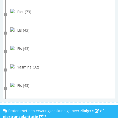
Piet (73)
Els (43)
Els (43)
Yasmina (32)
Els (43)
Praten met een ervaringsdeskundige over
dialyse
of
niertransplantatie
?