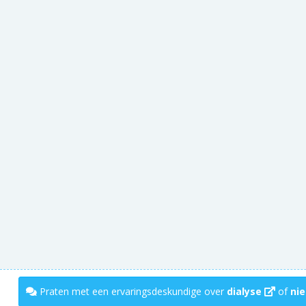
Praten met een ervaringsdeskundige over
dialyse
of
nie