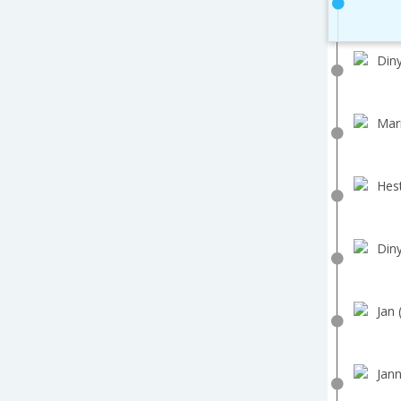
Diny
Mar
Hest
Diny
Jan 
Jann