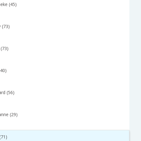
eke (45)
 (73)
 (73)
(40)
rd (56)
anne (29)
(71)