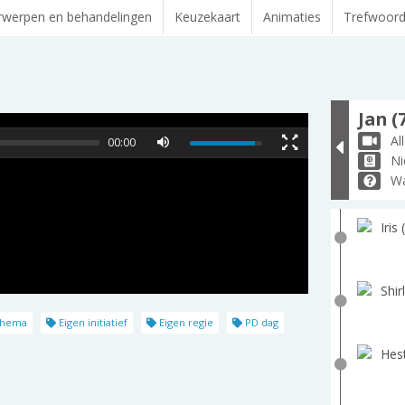
werpen en behandelingen
Keuzekaart
Animaties
Trefwoor
Jan (
Al
00:00
Ni
Wa
Iris 
Shir
schema
Eigen initiatief
Eigen regie
PD dag
Hest