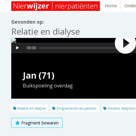
Home
Onder
Gevonden op:
Relatie en dialyse
00:00
Jan (71)
Buikspoeling overdag
Relatie en dialyse
Zorgverlener als partner
Flexibel dialyse
Fragment bewaren