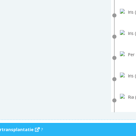
Iris 
Iris 
Per 
Iris 
Ria 
rtransplantatie
?