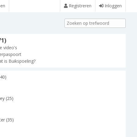
den
Registreren
Inloggen
71)
le video's
erpaspoort
t is Buikspoeling?
(40)
ley (25)
er (35)