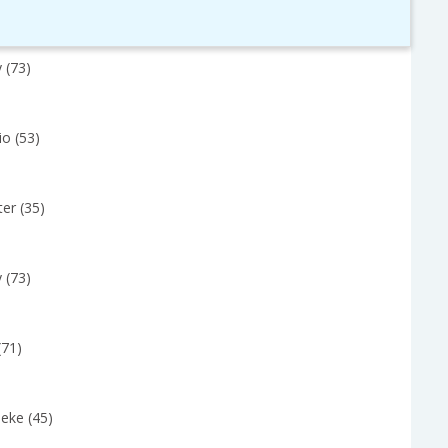
 (73)
io (53)
er (35)
 (73)
(71)
eke (45)