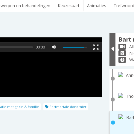
werpen en behandelingen
Keuzekaart
Animaties
Trefwoor
Bart 
Al
00:00
Ni
Wa
Ann
Tho
atie met gezin & familie
Postmortale donornier
Bart