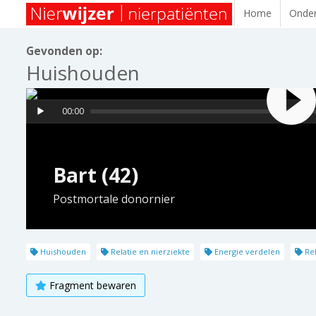
Home
Onder
Gevonden op:
Huishouden
00:00
Bart (42)
Postmortale donornier
Huishouden
Relatie en nierziekte
Energie verdelen
Rel
Fragment bewaren