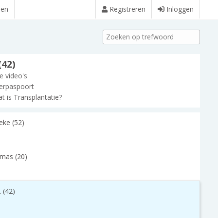
den
Registreren
Inloggen
(42)
le video's
erpaspoort
t is Transplantatie?
eke (52)
mas (20)
 (42)