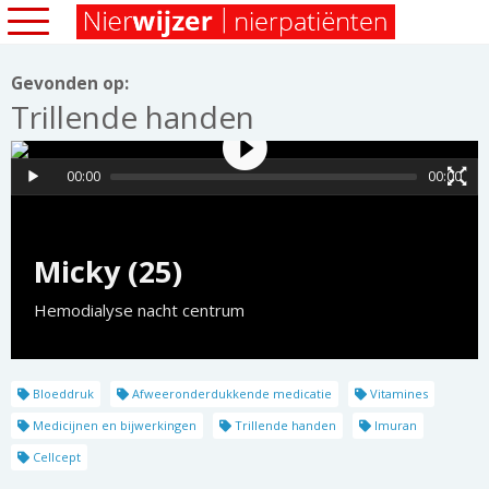
Gevonden op:
Trillende handen
00:00
00:00
Micky (25)
Hemodialyse nacht centrum
Bloeddruk
Afweeronderdukkende medicatie
Vitamines
Medicijnen en bijwerkingen
Trillende handen
Imuran
Cellcept