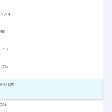
io (53)
(40)
 (58)
r (72)
mas (20)
(55)