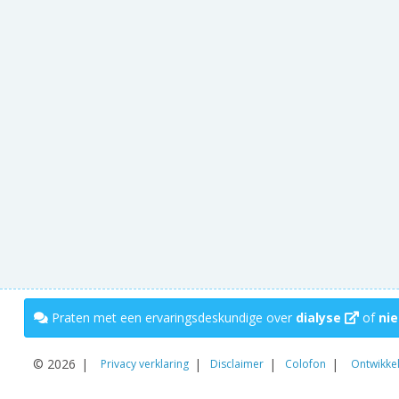
Praten met een ervaringsdeskundige over
dialyse
of
nie
© 2026
Privacy verklaring
Disclaimer
Colofon
Ontwikke