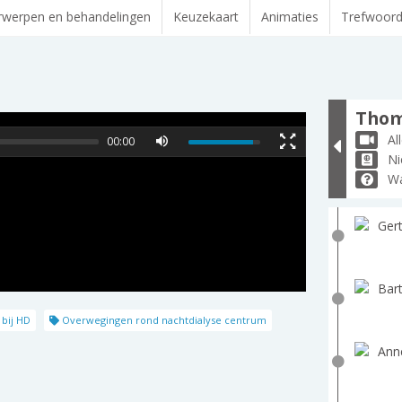
werpen en behandelingen
Keuzekaart
Animaties
Trefwoor
Thom
Al
00:00
Ni
Wa
Gert
Bart
 bij HD
Overwegingen rond nachtdialyse centrum
Ann