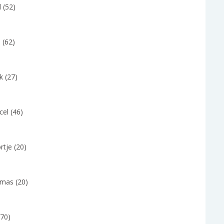
 (52)
 (62)
k (27)
el (46)
tje (20)
mas (20)
(70)