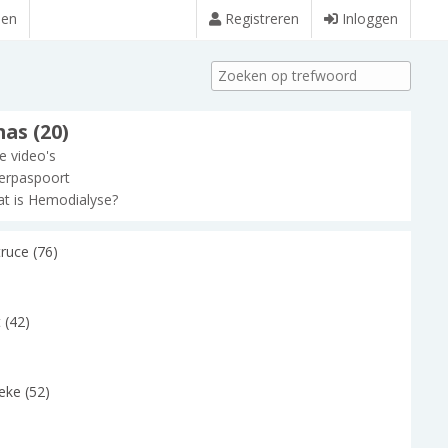
den
Registreren
Inloggen
as (20)
le video's
erpaspoort
t is Hemodialyse?
ruce (76)
 (42)
eke (52)