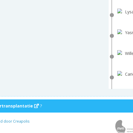
Lys
Yas
Will
Cari
rtransplantatie
?
ld door Creapolis