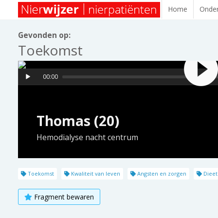
Home
Onder
Gevonden op:
Toekomst
00:00
Thomas (20)
Hemodialyse nacht centrum
Toekomst
Kwaliteit van leven
Angsten en zorgen
Dieet
Fragment bewaren