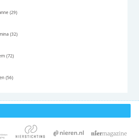
anne (29)
mina (32)
em (72)
en (56)