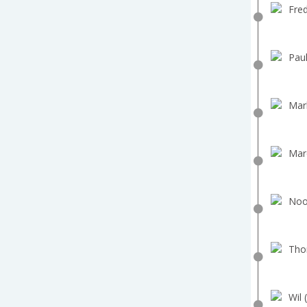
Fred
Paul
Mar
Marc
Noor
Tho
Wil 