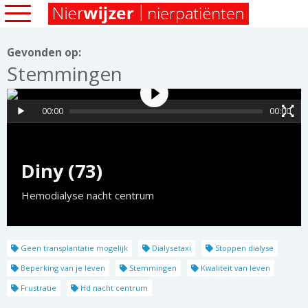
Gevonden op:
Stemmingen
00:00
00:00
Diny (73)
Hemodialyse nacht centrum
Geen transplantatie mogelijk
Dialysetaxi
Stoppen dialyse
Beperking van je leven
Stemmingen
Kwaliteit van leven
Frustratie
Hd nacht centrum