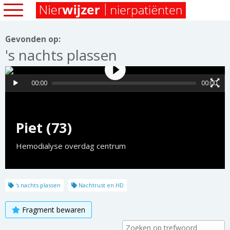
Gevonden op:
's nachts plassen
00:00
00:00
Piet (73)
Hemodialyse overdag centrum
's nachts plassen
Nachtrust en HD
Fragment bewaren