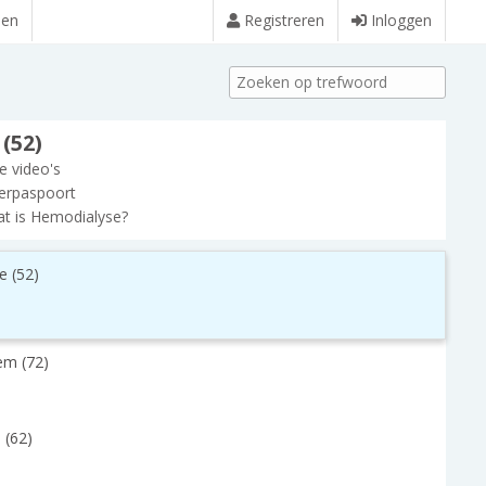
den
Registreren
Inloggen
(52)
le video's
erpaspoort
t is Hemodialyse?
e (52)
em (72)
 (62)