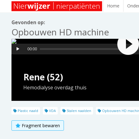
Home
Onder
Gevonden op:
Opbouwen HD machine
00:00
Rene (52)
Hemodialyse overdag thuis
Plastic naald
VDA
Stalen naalden
Opbouwen HD machi
Fragment bewaren