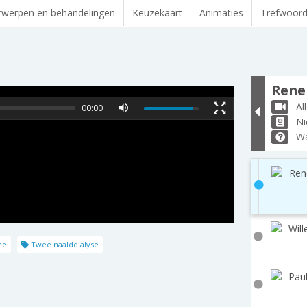
werpen en behandelingen
Keuzekaart
Animaties
Trefwoor
Rene 
Al
00:00
Ni
Wa
Ren
Will
ne
Twee naalddialyse
Paul