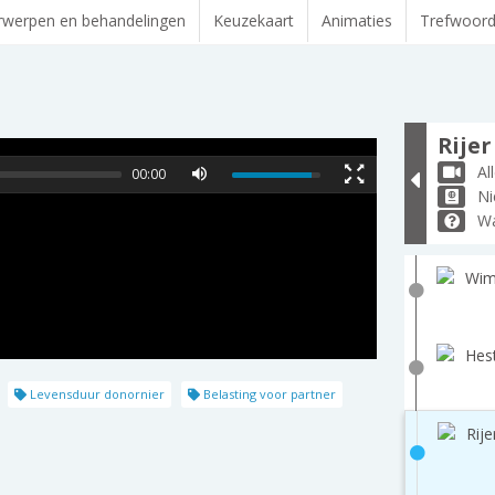
werpen en behandelingen
Keuzekaart
Animaties
Trefwoor
Rijer
Al
00:00
Ni
Wa
Wim
Hest
Levensduur donornier
Belasting voor partner
Rije