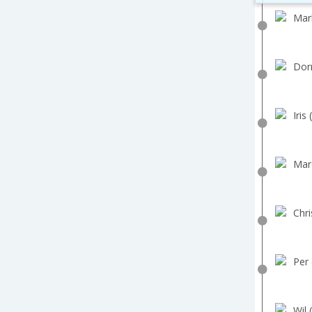
Mar
Dorr
Iris 
Marc
Chri
Per 
Wil 