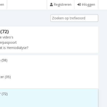
den
Registreren
Inloggen
 (72)
le video's
erpaspoort
t is Hemodialyse?
 (58)
er (35)
r (72)