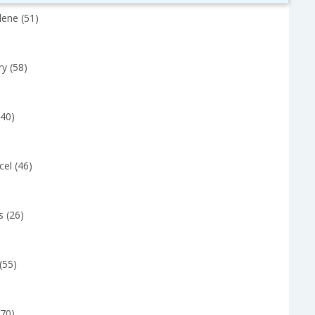
lene (51)
y (58)
(40)
el (46)
s (26)
(55)
(70)