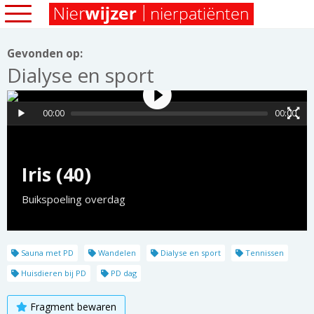
Gevonden op:
Dialyse en sport
00:00
00:00
Iris (40)
Buikspoeling overdag
Sauna met PD
Wandelen
Dialyse en sport
Tennissen
Huisdieren bij PD
PD dag
Fragment bewaren