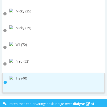
Micky (25)
Micky (25)
Wil (70)
Fred (52)
Iris (40)
Praten met een ervaringsdeskundige over
dialyse
of