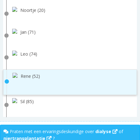
Noortje (20)
Jan (71)
Leo (74)
Rene (52)
Sil (85)
Praten met een ervaringsdeskundige over
dialyse
of
niertransplantatie
?