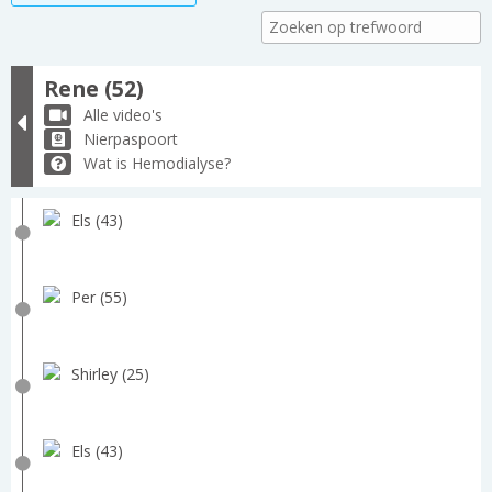
Rene (52)
Alle video's
Nierpaspoort
Wat is Hemodialyse?
Els (43)
Per (55)
Shirley (25)
Els (43)