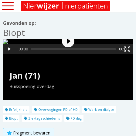
Gevonden op:
Biopt
00:00
00:00
Jan (71)
Buikspoeling overdag
Erfelijkheid
Overwegingen PD of HD
Werk en dialyse
Biopt
Ziektegeschiedenis
PD dag
Fragment bewaren