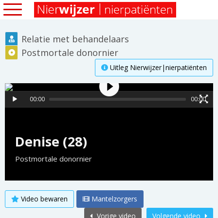
Relatie met behandelaars
Postmortale donornier
Uitleg Nierwijzer|nierpatiënten
00:00
00:00
Denise (28)
Postmortale donornier
Video bewaren
Mantelzorgers
Vorige video
Volgende video