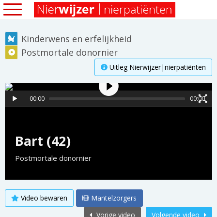
Kinderwens en erfelijkheid
Postmortale donornier
Uitleg Nierwijzer|nierpatiënten
00:00
00:00
Bart (42)
Postmortale donornier
Video bewaren
Mantelzorgers
Vorige video
Volgende video