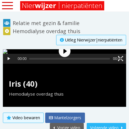
Relatie met gezin & familie
Hemodialyse overdag thuis
Uitleg Nierwijzer|nierpatiënten
00:00
00:00
Iris (40)
Hemodialyse overdag thuis
Video bewaren
Mantelzorgers
Vorige video
Volgende video