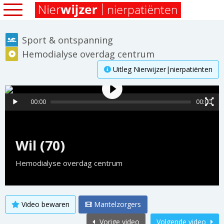
Sport & ontspanning
Hemodialyse overdag centrum
Uitleg Nierwijzer|nierpatiënten
00:00
00:00
Wil (70)
Hemodialyse overdag centrum
Video bewaren
Mantelzorgers
Vorige video
Volgende video