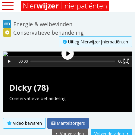
Energie & welbevinden
Conservatieve behandeling
Uitleg Nierwijzer|nierpatiënten
00:00
00:00
Dicky (78)
Conservatieve behandeling
Video bewaren
Mantelzorgers
Vorige video
Volgende video