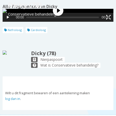
Dicky (78)
Alle fragmenten van Dicky
Conservatieve behandeling
00:00
00:00
Nefroloog
Cardioloog
Dicky (78)
Nierpaspoort
Wat is Conservatieve behandeling?
Wilt u dit fragment bewaren of een aantekening maken
log dan in
.