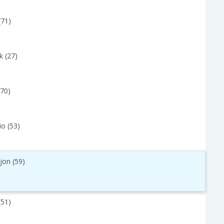
(71)
k (27)
(70)
io (53)
jon (59)
(51)