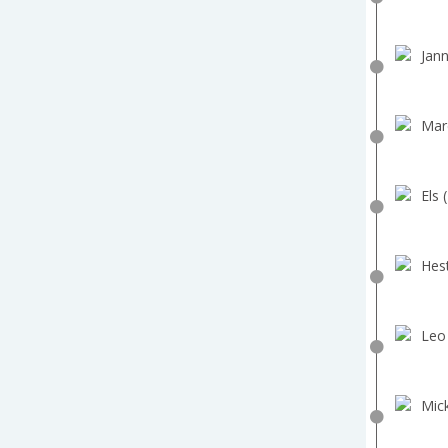
Jann
Marc
Els 
Hest
Leo
Mick