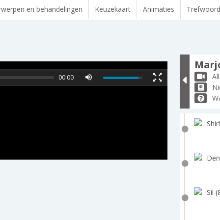
werpen en behandelingen
Keuzekaart
Animaties
Trefwoor
Marjo
Al
00:00
Ni
Wa
Shir
Den
Sil 