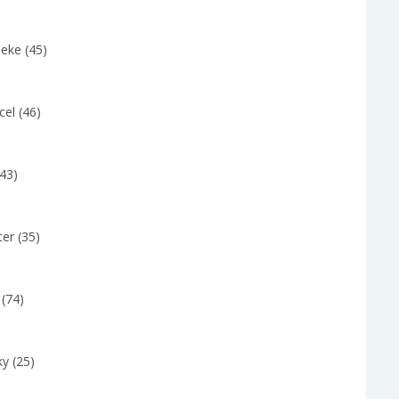
eke (45)
el (46)
(43)
er (35)
 (74)
y (25)