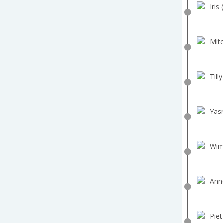
Iris 
Mitc
Till
Yas
Wim
Ann
Piet