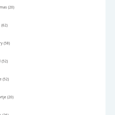
mas (20)
 (62)
y (58)
 (52)
e (52)
tje (20)
s (26)