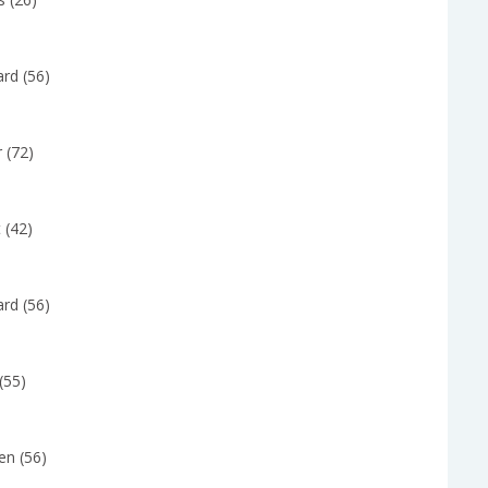
rd (56)
r (72)
 (42)
rd (56)
(55)
en (56)