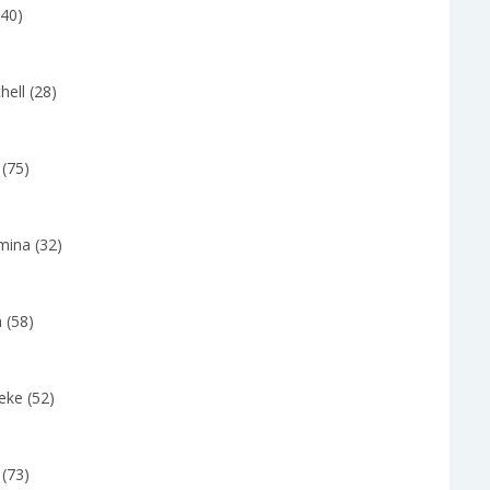
(40)
hell (28)
y (75)
mina (32)
 (58)
eke (52)
 (73)