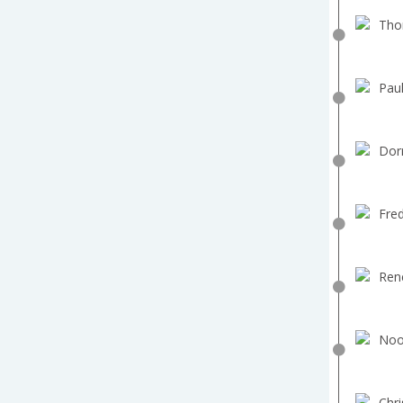
Tho
Paul
Dorr
Fred
Ren
Noor
Chri