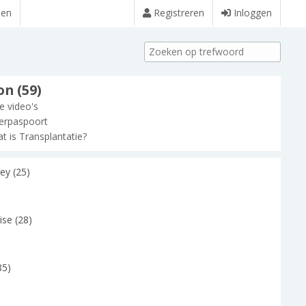
den
Registreren
Inloggen
n (59)
le video's
erpaspoort
t is Transplantatie?
ley (25)
ise (28)
(85)