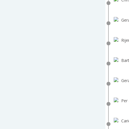
Gera
Rije
Bart
Gera
Per 
Cari