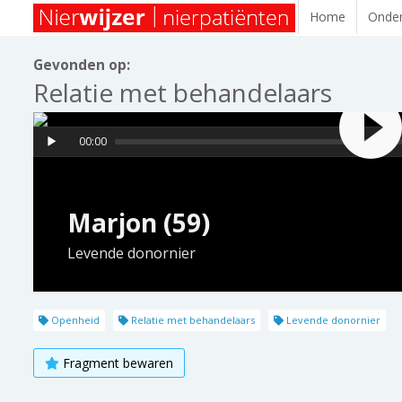
Home
Onder
Gevonden op:
Relatie met behandelaars
00:00
Marjon (59)
Levende donornier
Openheid
Relatie met behandelaars
Levende donornier
Fragment bewaren