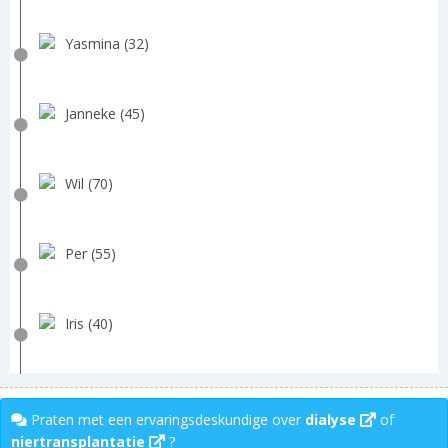
Yasmina (32)
Janneke (45)
Wil (70)
Per (55)
Iris (40)
Praten met een ervaringsdeskundige over
dialyse
of
niertransplantatie
?