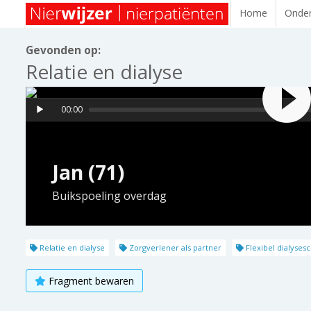
Home
Onder
Gevonden op:
Relatie en dialyse
00:00
Jan (71)
Buikspoeling overdag
Relatie en dialyse
Zorgverlener als partner
Flexibel dialyse
Fragment bewaren