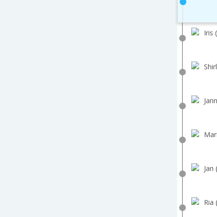
Iris 
Shir
Jann
Mar
Jan 
Ria 