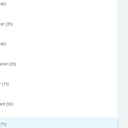
(40)
er (35)
(40)
anne (29)
 (73)
rd (56)
(71)