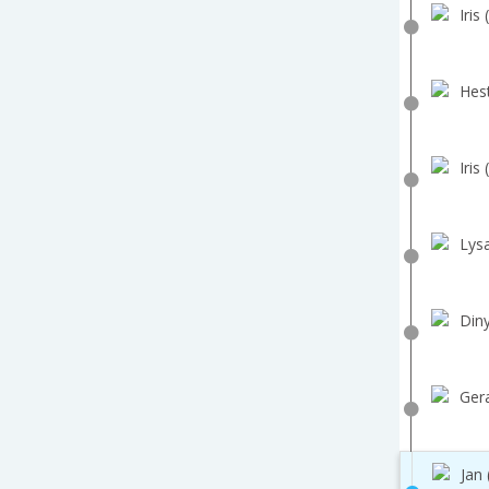
Iris 
Hest
Iris 
Lys
Diny
Gera
Jan 