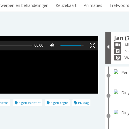
werpen en behandelingen
Keuzekaart
Animaties
Trefwoor
Jan (
Al
00:00
Ni
Wa
Per 
Diny
schema
Eigen initiatief
Eigen regie
PD dag
Diny