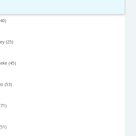
(40)
ley (25)
eke (45)
io (53)
(71)
(51)