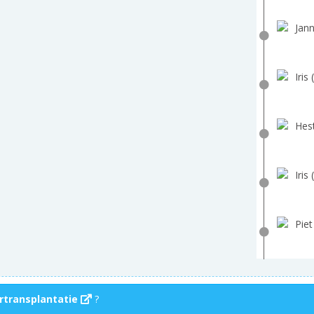
Jann
Iris 
Hest
Iris 
Piet
rtransplantatie
?