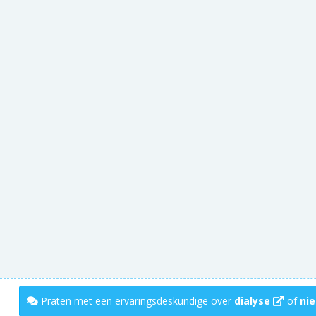
Praten met een ervaringsdeskundige over
dialyse
of
nie