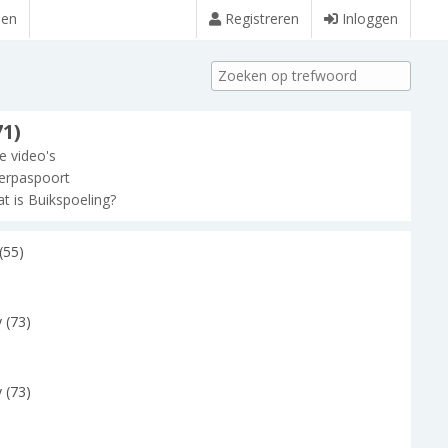
den
Registreren
Inloggen
71)
le video's
erpaspoort
t is Buikspoeling?
(55)
 (73)
 (73)