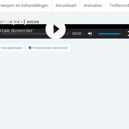
werpen en behandelingen
Keuzekaart
Animaties
Trefwoor
se (28)
enten van Denise
tale donornier
00:00
 transplantatie
Postmortale donornier