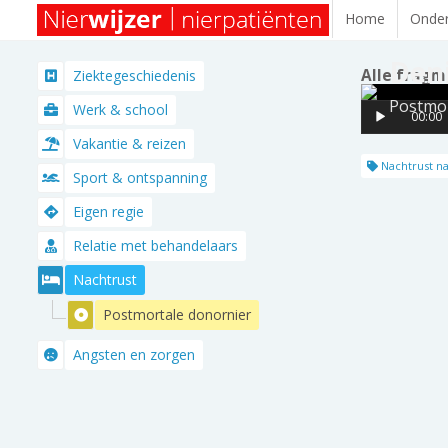
Home
Onder
Deni
Alle fragm
Ziektegeschiedenis
Postmor
Werk & school
00:00
Vakantie & reizen
Nachtrust na
Sport & ontspanning
Eigen regie
Relatie met behandelaars
Nachtrust
Postmortale donornier
Angsten en zorgen