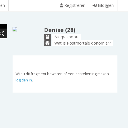
den
Registreren
Inloggen
Denise (28)
Nierpaspoort
Wat is Postmortale donornier?
Wilt u dit fragment bewaren of een aantekening maken
log dan in
.